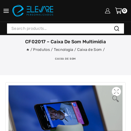
Skip
to
0
content
Search
Search
for:
CF02017 – Caixa De Som Multimídia
/
Produtos
/
Tecnologia
/
Caixa de Som
/
CAIXA DE SOM
🔍