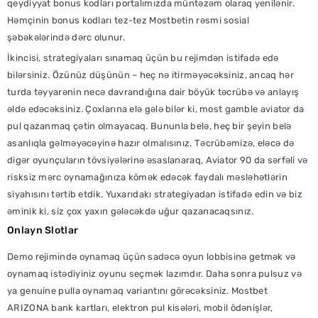
qeydiyyat bonus kodları portalımızda müntəzəm olaraq yenilənir.
Həmçinin bonus kodları tez-tez Mostbetin rəsmi sosial
şəbəkələrində dərc olunur.
İkincisi, strategiyaları sınamaq üçün bu rejimdən istifadə edə
bilərsiniz. Özünüz düşünün – heç nə itirməyəcəksiniz, ancaq hər
turda təyyarənin necə davrandığına dair böyük təcrübə və anlayış
əldə edəcəksiniz. Çoxlarına elə gələ bilər ki, most gamble aviator da
pul qazanmaq çətin olmayacaq. Bununla belə, heç bir şeyin belə
asanlıqla gəlməyəcəyinə hazır olmalısınız. Təcrübəmizə, eləcə də
digər oyunçuların tövsiyələrinə əsaslanaraq, Aviator 90 da sərfəli və
risksiz mərc oynamağınıza kömək edəcək faydalı məsləhətlərin
siyahısını tərtib etdik. Yuxarıdakı strategiyadan istifadə edin və biz
əminik ki, siz çox yaxın gələcəkdə uğur qazanacaqsınız.
Onlayn Slotlar
Demo rejimində oynamaq üçün sadəcə oyun lobbisinə getmək və
oynamaq istədiyiniz oyunu seçmək lazımdır. Daha sonra pulsuz və
ya genuine pulla oynamaq variantını görəcəksiniz. Mostbet
ARIZONA bank kartları, elektron pul kisələri, mobil ödənişlər,