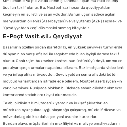
Kimi əmanət və pul vəsaitlərinin çıxarılması üçün müxtəlif ödəniş
üsulları təklif olunur. Bu, Mostbet kazinosunda qeydiyyatdan
keçməyin ən sürətli və asan yoludur. Bunun üçün sadəcə açılan
menyulardan ölkənizi (Azərbaycan) və valyutanızı (AZN) seçmək və
“Qeydiyyatdan keç” düyməsini sıxmaq kifayətdir.
E-Poçt Vasitəsilə Qeydiyyat
Bazarların özəlliyi ondan ibarətdir ki, ən yüksək səviyyəli turnirlərdə
dünyanın ən yaxşı ofisləri ilə rəqabət edə bilən layiqli dərəcə təklif
olunur. Canlı rejim bukmeker kontorunun üstünlüyü deyil, amma ən
populyar qarşıdurmaları tapadera bilərəm. Bəzi matçlarda video lent
və ya infoqrafika mövcuddur. Qeydiyyatdan sonra ofisdəki bütün
mövcud variantlardan istifadə edə bilərəm. Mostbet azerbaycan -ın
xarici versiyası Rusiyada bloklanıb. Blokada səbəb dövlət bukmeker
kontorlarında tələblərə riayət olunmasıdır.
Tələb, bildiyiniz kimi, tədarük yaradır və inkişaf şirkətləri ən
mürəkkəb oyunçulara uyğunlaşmağa çalışaraq, müxtəlif dizayn və
mövzularla getdikcə daha çox yeni oyunlar buraxırlar.
Bundan əlavə, müştərilərinin məxfiliyini və maliyyə əməliyyatlarını