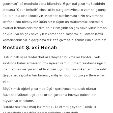
çıxarmaq” bölməsində baxa bilərsiniz. Əgər pul çıxarma tələbinin
statusu “Ödənilmişdir” olsa, lakin pul gəlməyibsə, o zaman çıxarış
üsulunuzla əlaqə saxlayın. Mostbet platforması sizin saytı rahat
istifadə edə bilməyiniz üçün sizin üçün ən mükəmməl seçimləri
ayarlar bölməsində təqdim edir. Həmçinin ən çox sevdiyiniz idman
növünü və ən çox sevdiyiniz komandanı seçərək bu idman növü
komandanın sizin qarşınıza tez-tez çıxmasını təmin edə bilərsiniz.
Mostbet Şəxsi Hesab
Bütün bahisçilərə Mostbet azerbaycan bukmeker kontoru veb
saytında bahis etmələrini tövsiyə edirəm. Bu mərc saytında uğurlu
mərc etmək və qazanc əldə etmək üçün bütün imkanlar mövcuddur.
Qaydalarda göstərilən bonus çəkilişləri üçün bütün şərtlərə əməl
edin.
Böyük məbləğləri çıxarmaq üçün şərti yoxlama tələb olunur
Bu, daha yüksək uçduqca artan çarpanla havaya qalxan bir
təyyarəyə əsaslanır.
Burada nəzərə almaq lazimdır ki, ilk etməli şey təhlükəsizlik
bölməsində smartfon parametrlərinə keçməkdir.