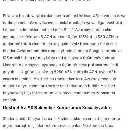
Filiallara hesab yaratdıqdan sonra xüsusi istinad URL-i veriləcək və
nəticədə onlar öz saytlarında, sosial mediada və ya digər vasitələrlə
istinad linkini reklam edə bilərlər. Bəli,” “Azərbaycandan olan
oyunçular minimum 3 AZN əmanət üçün 125%-dən 550 AZN-ə
qədər mükafatı olan idman xoş gəlmisiniz bonusunu tələb edə
bilərlər. Aviator həm desktop saytında, həm də Google android və
iOS mobil tətbiq nümayişi və real pul oyunu üçün mövcuddur.
Mostbet Azərbaycan oyunçuları üçün bir neçə pul çıxarma limiti
qoyub – siz gündəlik olaraq 8950 AZN, həftəlik AZN, ayda AZN
çıxara bilərsiniz. Mostbet bukmeker kontoru Azərbaycanda ən
məşhur qeyri-rəsmi bukmeker kontorlarından biridir. Mostbet
beynəlxalq təşkilatdır, onun veb-saytı. com domen zonasında
yerləşir.
Mostbet Az-90 Bukmeker Kontorunun Xüsusiyyətləri
Slotlar, stolüstü oyunlar, canlı kazino, poker və en este momento
digər maraqlı seçimlər axtarırsınızsa, onları Mostbet-də tapa