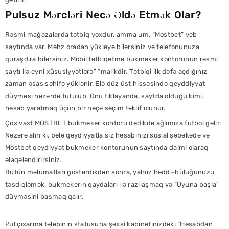
Pulsuz Mərcləri Necə Əldə Etmək Olar?
Rəsmi mağazalarda tətbiq yoxdur, amma um, “Mostbet” veb
saytında var. Məhz oradan yükləyə bilərsiniz və telefonunuza
quraşdıra bilərsiniz. Mobil tətbiqetmə bukmeker kontorunun rəsmi
saytı ilə eyni xüsusiyyətlərə” “malikdir. Tətbiqi ilk dəfə açdığınız
zaman əsas səhifə yüklənir. Elə düz üst hissəsində qeyddiyyat
düyməsi nəzərdə tutulub. Onu tıklayanda, saytda olduğu kimi,
hesab yaratmaq üçün bir neçə seçim təklif olunur.
Çox vaxt MOSTBET bukmeker kontoru dedikdə ağlımıza futbol gəlir.
Nəzərə alın ki, belə qeydiyyatla siz hesabınızı sosial şəbəkədə və
Mostbet qeydiyyat bukmeker kontorunun saytında daimi olaraq
əlaqələndirirsiniz.
Bütün məlumatları göstərdikdən sonra, yalnız həddi-büluğunuzu
təsdiqləmək, bukmekerin qaydaları ilə razılaşmaq və “Oyuna başla”
düyməsini basmaq qalır.
Pul çıxarma tələbinin statusuna şəxsi kabinetinizdəki “Hesabdan