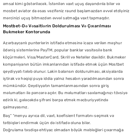
əmsal kimi göstəriləcək. İstənilən vaxt uçuş dayandırıla bilər və
mosbet aviator da əsas vəzifəniz raund başlamazdan əvvəl etdiyiniz
mərcinizi uçuş bitməzdən əvvəl satmağa vaxt tapmaqdır.
Mostbet-Də Vəsaitlərin Doldurulması Və Çıxarılması
Bukmeker Kontorunda
Azərbaycanlı punterlərin istifadə etməsinə icazə verilən məşhur
ödəniş sistemlərinə PayTM, popular banklar vasitəsilə bank
köçürmələri, Visa/MasterCard, Skrill və Neteller daxildir. Bukmeker
kompaniyanın bütün imkanlarından istifadə etmək üçün Mostbet
qeydiyyatı tələb olunur. Lakin balansın doldurulması, aksiyalarda
iştirak və həqiqi puya iddia yalnız hesabın yaradılmasından sonra
mümkündür. Qeydiyyatın tamamlanmasından sonra giriş
məlumatları ilə pəncərə açılır. Bu məlumatları saxlamağınızı tövsiyə
edirik ki, gələcəkdə şifrəni bərpa etmək məcburiyyətində
qalmayasınız.
Baş” “menyu ayrıca dil, vaxt, koefisient formatını seçmək və
tətbiqləri endirmək üçün də istifadə oluna bilər.
Doğrulama təsdiqə ehtiyac olmadan böyük məbləğləri çıxarmağa