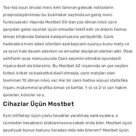
Tez-tez oyun öncəsi mərc kimi tanınan gələcək nəticələrin
proqnozlaşdırılması bu bukmeker saytında ən geniş mərc
funksiyasıdır. Hazırda Mostbet 30-dan çox idman növü üzrə
qarşıdan gələn oyunlar üçün əmsallar təklif edir və onların hamısı
idman kitabında Gələcək kateqoriyasına yerləşdirilib. Canlı
hadisələrə mərc edən istənilən azərbaycanlı oyunçu bunu matç və
ya oyun hələ davam edərkən və əmsallar dəyişkən olarkən edir. Əsas
səhifənin əsas menyusunda Canlı seçimini etməklə oyundaxili
nişana daxil ola bilərsiniz. Bu Mostbet AZ nişanında ən çox seçilən
futbol, kriket və basketbol daxil olmaqla, canlı matçları olan
təxminən 15 idman növü var. Hər bir canlı hadisə xüsusi statistika
nişanı, mükəmməl qrafika icmalı və kartlar, 1-ci və 2-ci yarı hakim
qərarları, künclər və s.
Cihazlar Üçün Mostbet
Eyni istifadəçi üçün çoxlu hesablar yaratmaq sanksiyalara, o
cümlədən hesabların bloklanmasına səbəb onda bilər. Mostbet üçün
qeydiyyat bonus kodunu haradan əldə edə bilərəm? Mostbet üçün