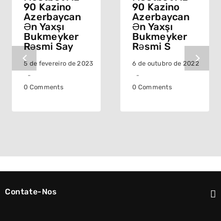
90 Kazino
90 Kazino
Azerbaycan
Azerbaycan
Ən Yaxşı
Ən Yaxşı
Bukmeyker
Bukmeyker
Rəsmi Say
Rəsmi S
5 de fevereiro de 2023
6 de outubro de 2022
0 Comments
0 Comments
Contate-Nos