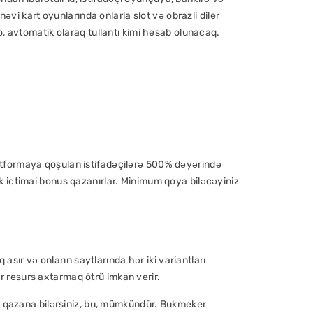
əvi kart oyunlarında onlarla slot və obrazli diler
, avtomatik olaraq tullantı kimi hesab olunacaq.
 Platformaya qoşulan istifadəçilərə 500% dəyərində
 ictimai bonus qazanırlar. Minimum qoya biləcəyiniz
asır və onların saytlarında hər iki variantları
 resurs axtarmaq ötrü imkan verir.
ul qazana bilərsiniz, bu, mümkündür. Bukmeker