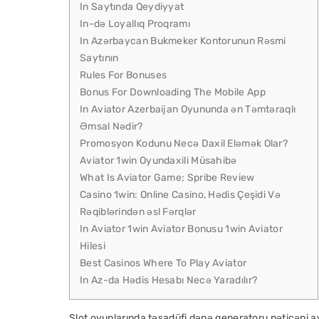
In Saytında Qeydiyyat
In-də Loyallıq Proqramı
In Azərbaycan Bukmeker Kontorunun Rəsmi
Saytının
Rules For Bonuses
Bonus For Downloading The Mobile App
In Aviator Azerbaijan Oyununda ən Təmtəraqlı
Əmsal Nədir?
Promosyon Kodunu Necə Daxil Eləmək Olar?
Aviator 1win Oyundaxili Müsahibə
What Is Aviator Game; Spribe Review
Casino 1win: Online Casino, Hədis Çeşidi Və
Rəqiblərindən əsl Fərqlər
In Aviator 1win Aviator Bonusu 1win Aviator
Hilesi
Best Casinos Where To Play Aviator
In Az-da Hədis Hesabı Necə Yaradılır?
Slot oyunlarında təsadüfi dənə generatoru nəticəni ayd