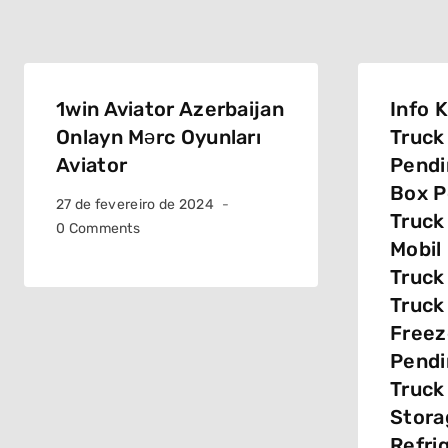
1win Aviator Azerbaijan
Info 
Onlayn Mərc Oyunları
Truck
Aviator
Pendi
Box P
27 de fevereiro de 2024
Truck
0 Comments
Mobil
Truck
Truck
Freez
Pendin
Truck
Stora
Refri