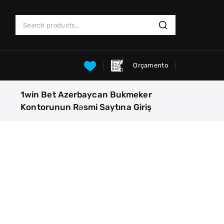
Search
Search
for:
Orçamento
1win Bet Azerbaycan Bukmeker
Kontorunun Rəsmi Saytına Giriş