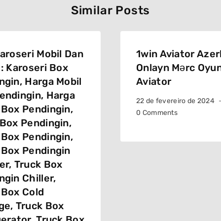
Similar Posts
Karoseri Mobil Dan
1win Aviator Azer
 : Karoseri Box
Onlayn Mərc Oyun
ngin, Harga Mobil
Aviator
endingin, Harga
22 de fevereiro de 2024
 Box Pendingin,
0 Comments
 Box Pendingin,
 Box Pendingin,
 Box Pendingin
er, Truck Box
gin Chiller,
 Box Cold
ge, Truck Box
gerator, Truck Box