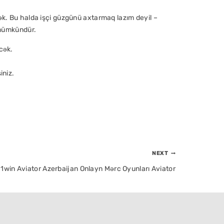
. Bu halda işçi güzgünü axtarmaq lazım deyil –
 mümkündür.
cək.
iniz.
NEXT
1win Aviator Azerbaijan Onlayn Mərc Oyunları Aviator