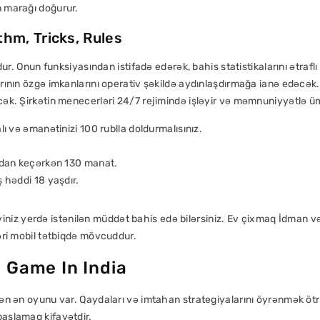
 marağı doğurur.
thm, Tricks, Rules
r. Onun funksiyasından istifadə edərək, bahis statistikalarını ətraflı ş
ının özgə imkanlarını operativ şəkildə aydınlaşdırmağa ianə edəcək.
ək. Şirkətin menecerləri 24/7 rejimində işləyir və məmnuniyyətlə ü
ı və əmanətinizi 100 rublla doldurmalısınız.
tdan keçərkən 130 manat.
 həddi 18 yaşdır.
ədiyiniz yerdə istənilən müddət bahis edə bilərsiniz. Ev çixmaq İdma
əri mobil tətbiqdə mövcuddur.
g Game In India
n ən oyunu var. Qaydaları və imtahan strategiyalarını öyrənmək ötr
aşlamaq kifayətdir.