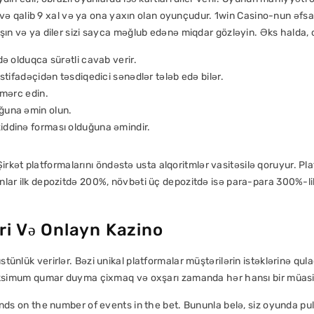
r və qalib 9 xal və ya ona yaxın olan oyunçudur. 1win Casino-nun əfsan
ın və ya diler sizi sayca məğlub edənə miqdar gözləyin. Əks halda, o
ə olduqca sürətli cavab verir.
stifadəçidən təsdiqedici sənədlər tələb edə bilər.
 mərc edin.
ğuna əmin olun.
iddinə forması olduğuna əmindir.
. Şirkət platformalarını öndəstə usta alqoritmlər vasitəsilə qoruyur.
lar ilk depozitdə 200%, növbəti üç depozitdə isə para-para 300%-lik
əri Və Onlayn Kazino
lük verirlər. Bəzi unikal platformalar müştərilərin istəklərinə qulaq 
maksimum qumar duyma çixmaq və oxşarı zamanda hər hansı bir müasir
ends on the number of events in the bet. Bununla belə, siz oyunda p