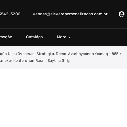
 3842-3200
vendas@elevarepersonalizados.com.br
omoção
Catalágo
More
üçün Necə Oynamaq, Strateqlər, Demo, Azərbaycanda Yıxmaq - 885
/
kmeker Kontorunun Rəsmi Saytına Giriş