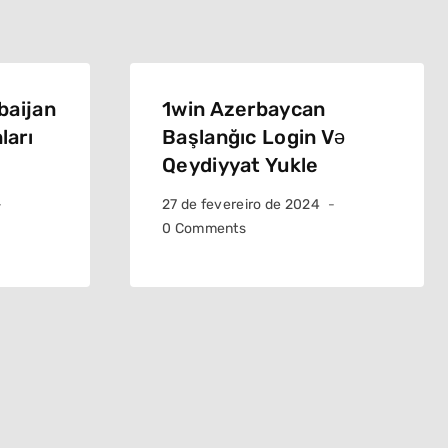
baijan
1win Azerbaycan
ları
Başlanğıc Login Və
Qeydiyyat Yukle
27 de fevereiro de 2024
0 Comments