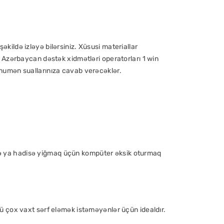
əkildə izləyə bilərsiniz. Xüsusi materiallar
 Azərbaycan dəstək xidmətləri operatorları 1 win
mumən suallarınıza cavab verəcəklər.
n və ya hadisə yiğmaq üçün kompüter əksik oturmaq
ü çox vaxt sərf eləmək istəməyənlər üçün idealdır.