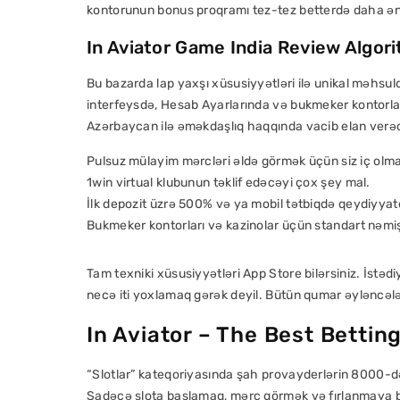
kontorunun bonus proqramı tez-tez betterdə daha ən
In Aviator Game India Review Algori
Bu bazarda lap yaxşı xüsusiyyətləri ilə unikal məhsuldu
interfeysdə, Hesab Ayarlarında və bukmeker kontorlar
Azərbaycan ilə əməkdaşlıq haqqında vacib elan verəc
Pulsuz mülayim mərcləri əldə görmək üçün siz iç olmal
1win virtual klubunun təklif edəcəyi çox şey mal.
İlk depozit üzrə 500% və ya mobil tətbiqdə qeydiyya
Bukmeker kontorları və kazinolar üçün standart nəmiş
Tam texniki xüsusiyyətləri App Store bilərsiniz. İst
necə iti yoxlamaq gərək deyil. Bütün qumar əyləncəl
In Aviator – The Best Bettin
“Slotlar” kateqoriyasında şah provayderlərin 8000-də
Sadəcə slota başlamaq, mərc görmək və fırlanmaya b