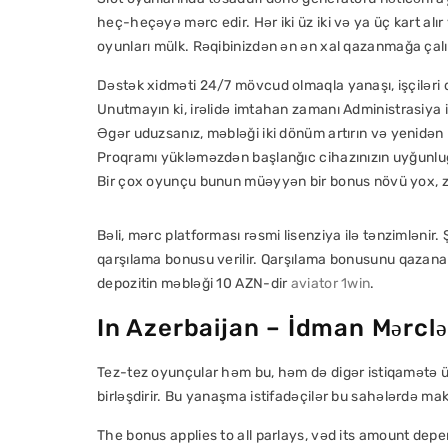
heç-heçəyə mərc edir. Hər iki üz iki və ya üç kart alı
oyunları mülk. Rəqibinizdən ən ən xal qazanmağa çalış
Dəstək xidməti 24/7 mövcud olmaqla yanaşı, işçiləri d
Unutmayın ki, irəlidə imtahan zamanı Administrasiya i
Əgər uduzsanız, məbləği iki dönüm artırın və yenidən
Proqramı yükləməzdən başlanğıc cihazınızın uyğunlu
Bir çox oyunçu bunun müəyyən bir bonus növü yox, z
Bəli, mərc platforması rəsmi lisenziya ilə tənzimlənir
qarşılama bonusu verilir. Qarşılama bonusunu qazanan
depozitin məbləği 10 AZN-dir
aviator 1win
.
In Azerbaijan – İdman Mərcl
Tez-tez oyunçular həm bu, həm də digər istiqamətə üstün
birləşdirir. Bu yanaşma istifadəçilər bu sahələrdə 
The bonus applies to all parlays, vəd its amount dep